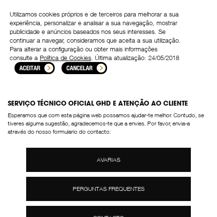
Utilizamos cookies próprios e de terceiros para melhorar a sua
experiência, personalizar e analisar a sua navegação, mostrar
Inicio
publicidade e anúncios baseados nos seus interesses. Se
BEM-VINDOS!
continuar a navegar, consideramos que aceita a sua utilização.
Para alterar a configuração ou obter mais informações
consulte a
Política de Cookies
. Última atualização: 24/05/2018
ACEITAR
CANCELAR
SERVIÇO TÉCNICO OFICIAL GHD E ATENÇÃO AO CLIENTE
Esperamos que com esta página web possamos ajudar-te melhor. Contudo, se
tiveres alguma sugestão, agradecemos-te que a envies. Por favor, envia-a
através do nosso formulario do contacto: